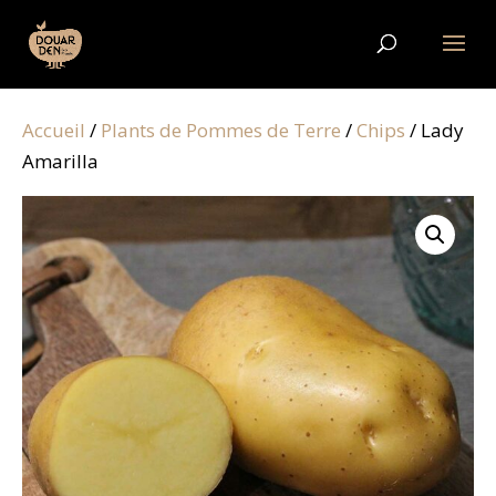
Accueil
/
Plants de Pommes de Terre
/
Chips
/ Lady
Amarilla